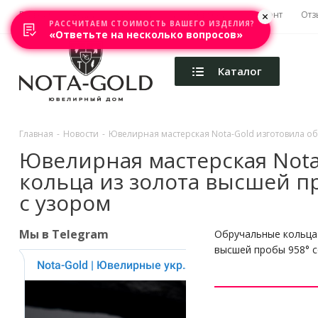
Главная
Акции
Каталоги
Изготовление
Ремонт
Отз
РАССЧИТАЕМ СТОИМОСТЬ ВАШЕГО ИЗДЕЛИЯ?
«Ответьте на несколько вопросов»
Каталог
Главная
-
Новости
-
Ювелирная мастерская Nota-Gold изготовила об
Ювелирная мастерская Nota
кольца из золота высшей п
с узором
Мы в Telegram
Обручальные кольца 
высшей пробы 958° с