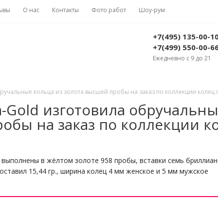
ывы
О нас
Контакты
Фото работ
Шоу-рум
+7(495) 135-00-1
+7(499) 550-00-6
Ежедневно с 9 до 21
ручальные кольца из золота высшей пробы на заказ по коллекции колец 
-Gold изготовила обручальн
робы на заказ по коллекции к
выполнены в жёлтом золоте 958 пробы, вставки семь бриллиант
оставил 15,44 гр., ширина колец 4 мм женское и 5 мм мужское