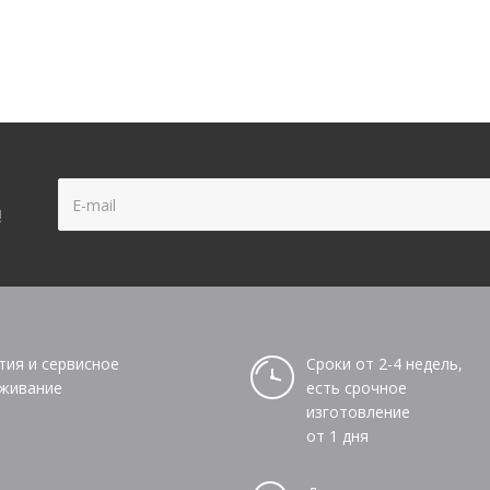
!
тия и сервисное
Сроки от 2-4 недель,
живание
есть срочное
изготовление
от 1 дня