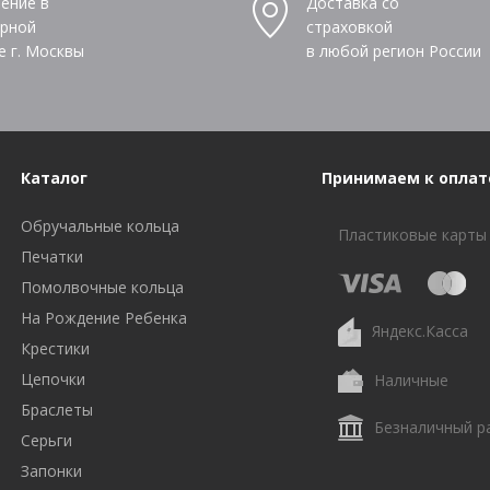
ение в
Доставка со
рной
страховкой
е г. Москвы
в любой регион России
Каталог
Принимаем к оплат
Обручальные кольца
Пластиковые карты
Печатки
Помолвочные кольца
На Рождение Ребенка
Яндекс.Касса
Крестики
Цепочки
Наличные
Браслеты
Безналичный р
Серьги
Запонки