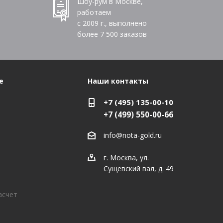
Шоу-рум в Москве,
работаем
с 2009 г., выполнено
более
7 500
заказов
е
Наши контакты
+7 (495) 135-00-10
+7 (499) 550-00-66
info@nota-gold.ru
г. Москва, ул.
Сущевский вал, д. 49
асчет