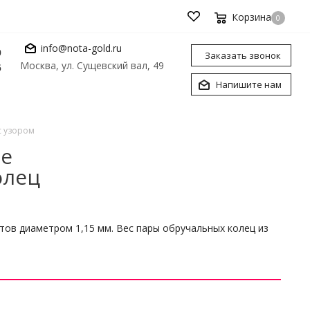
Корзина
0
info@nota-gold.ru
0
Заказать звонок
Москва, ул. Сущевский вал, 49
6
Напишите нам
с узором
ые
олец
ов диаметром 1,15 мм. Вес пары обручальных колец из