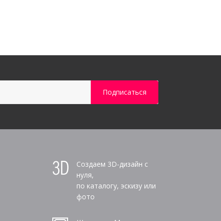
Создаем 3D-дизайн с
нуля,
по каталогу, эскизу или
фото