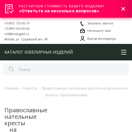
РАССЧИТАЕМ СТОИМОСТЬ ВАШЕГО ИЗДЕЛИЯ?
0
«Ответьте на несколько вопросов»
+7(495) 135-00-10
Заказать звонок
+7(499) 550-00-66
Напишите нам
info@nota-gold.ru
Выезд менеджера
Москва, ул. Сущевский вал, 49
КАТАЛОГ ЮВЕЛИРНЫХ ИЗДЕЛИЙ
Главная
-
Новости
-
Православные нательные кресты на цепочках из
золота с бриллиантами
Православные
нательные
кресты
на