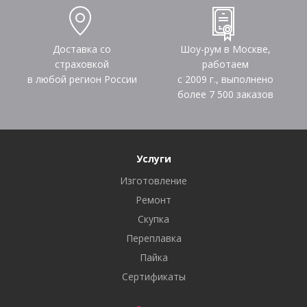
Доставка со
Шоу-рум в Москве,
страховкой
работаем
в любой регион России
с 2009 г., выполнено
более
7 500
заказов
Услуги
Изготовление
Ремонт
Скупка
Переплавка
Пайка
Сертификаты