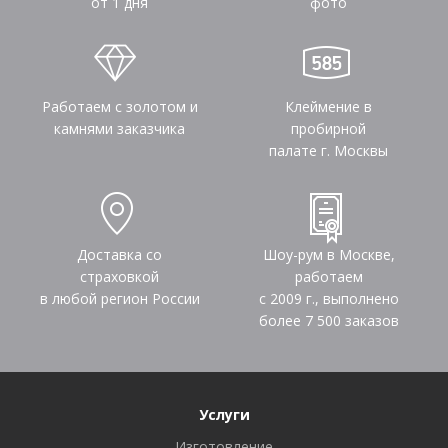
от 1 дня
фото
Работаем с золотом и
Клеймение в
камнями заказчика
пробирной
палате г. Москвы
Доставка со
Шоу-рум в Москве,
страховкой
работаем
в любой регион России
с 2009 г., выполнено
более
7 500
заказов
Услуги
Изготовление