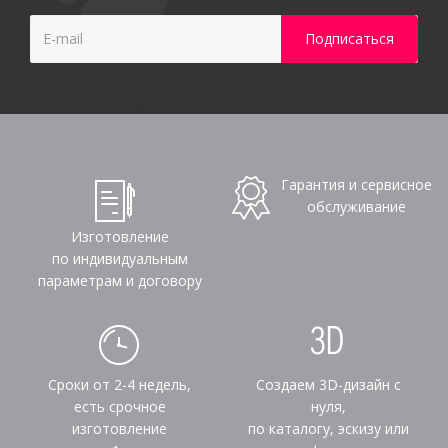
Гарантия и сервисное
обслуживание
Изготовление
по индивидуальным
параметрам и договору
Сроки от 2-4 недель,
Создаем 3D-дизайн с
есть срочное
нуля,
изготовление
по каталогу, эскизу или