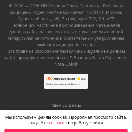
© 2009 — 2026 ИП Лозовая Ольга Сергеевна, Все права
защищены. Адрес место нахождения: 127018 г. Москва,
Сущевский вал, д. 49, 7 этаж, офис 702, БЦ JAZZ
Полное или частичное воспроизведение материалов
данного сайта разрешено только с указанием активной
гиперссылки на источник и обязательным уведомлением
администрации данного сайта
Все права на изображения ювелирных изделий на данном
сайте принадлежат компании ИП Лозовая Ольга Сергеевна.
Nota-Gold®
Мы в соцсетях
Мы используем файлы cookies. Продолжая просмотр сайта,
вы даёте
согласие
на работу с ними