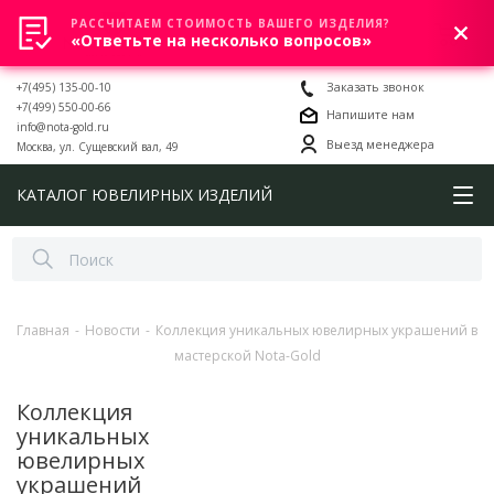
РАССЧИТАЕМ СТОИМОСТЬ ВАШЕГО ИЗДЕЛИЯ?
0
«Ответьте на несколько вопросов»
+7(495) 135-00-10
Заказать звонок
+7(499) 550-00-66
Напишите нам
info@nota-gold.ru
Выезд менеджера
Москва, ул. Сущевский вал, 49
КАТАЛОГ ЮВЕЛИРНЫХ ИЗДЕЛИЙ
Главная
-
Новости
-
Коллекция уникальных ювелирных украшений в
мастерской Nota-Gold
Коллекция
уникальных
ювелирных
украшений