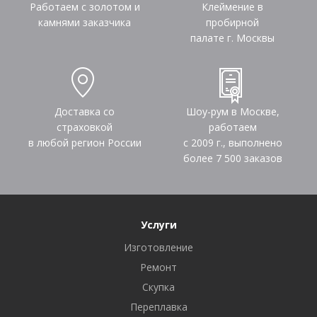
Работаем с золотом и
Клеймение в
камнями заказчика
пробирной
палате г. Москвы
Доставка со
Шоу-рум в Москве,
страховкой
работаем
в любой регион России
с 2009 г., выполнено
более
7 500
заказов
Услуги
Изготовление
Ремонт
Скупка
Переплавка