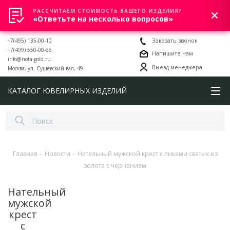
РАССЧИТАЕМ СТОИМОСТЬ ВАШЕГО ИЗДЕЛИЯ?
0
«Ответьте на несколько вопросов»
+7(495) 135-00-10
Заказать звонок
+7(499) 550-00-66
Напишите нам
info@nota-gold.ru
Выезд менеджера
Москва, ул. Сущевский вал, 49
КАТАЛОГ ЮВЕЛИРНЫХ ИЗДЕЛИЙ
Главная
-
Новости
-
Нательный мужской крест с ликами святых из
золота с чернением
Нательный
мужской
крест
с