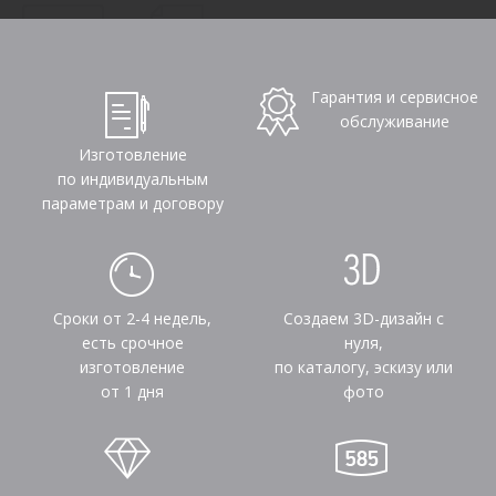
Гарантия и сервисное
обслуживание
Изготовление
по индивидуальным
параметрам и договору
Сроки от 2-4 недель,
Создаем 3D-дизайн с
есть срочное
нуля,
изготовление
по каталогу, эскизу или
от 1 дня
фото