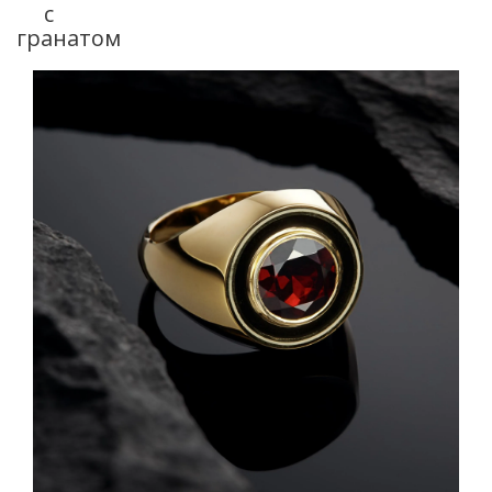
с
гранатом