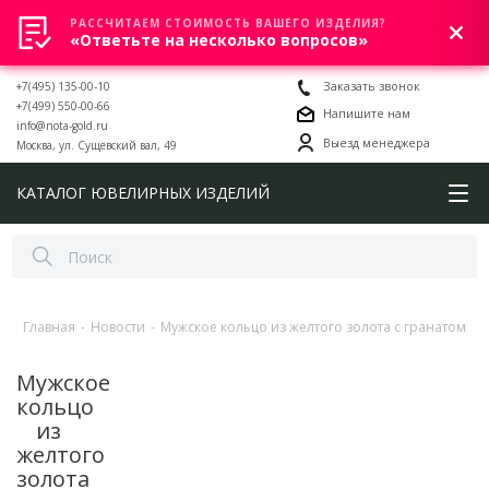
РАССЧИТАЕМ СТОИМОСТЬ ВАШЕГО ИЗДЕЛИЯ?
0
«Ответьте на несколько вопросов»
+7(495) 135-00-10
Заказать звонок
+7(499) 550-00-66
Напишите нам
info@nota-gold.ru
Выезд менеджера
Москва, ул. Сущевский вал, 49
КАТАЛОГ ЮВЕЛИРНЫХ ИЗДЕЛИЙ
Главная
-
Новости
-
Мужское кольцо из желтого золота с гранатом
Мужское
кольцо
из
желтого
золота