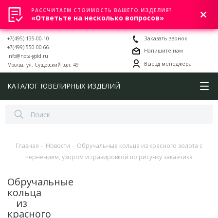
РАССЧИТАЕМ СТОИМОСТЬ ВАШЕГО ИЗДЕЛИЯ?
0
«Ответьте на несколько вопросов»
+7(495) 135-00-10
Заказать звонок
+7(499) 550-00-66
Напишите нам
info@nota-gold.ru
Выезд менеджера
Москва, ул. Сущевский вал, 49
КАТАЛОГ ЮВЕЛИРНЫХ ИЗДЕЛИЙ
Главная
-
Новости
-
Обручальные кольца из красного золота с
чернением, узором и гравировкой по рисунку заказчика
Обручальные
кольца
из
красного