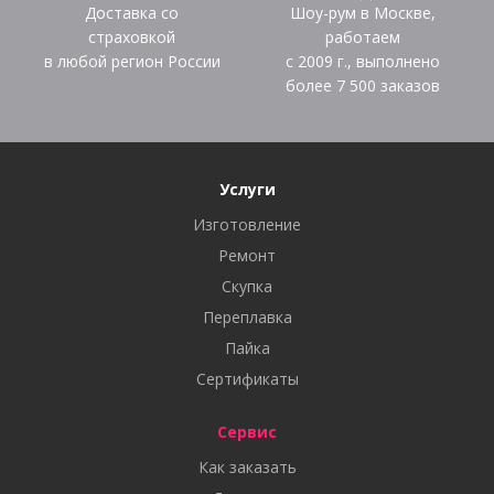
Доставка со
Шоу-рум в Москве,
страховкой
работаем
в любой регион России
с 2009 г., выполнено
более
7 500
заказов
Услуги
Изготовление
Ремонт
Скупка
Переплавка
Пайка
Сертификаты
Сервис
Как заказать