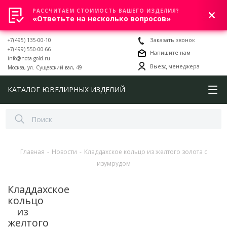
РАССЧИТАЕМ СТОИМОСТЬ ВАШЕГО ИЗДЕЛИЯ?
0
«Ответьте на несколько вопросов»
+7(495) 135-00-10
Заказать звонок
+7(499) 550-00-66
Напишите нам
info@nota-gold.ru
Выезд менеджера
Москва, ул. Сущевский вал, 49
КАТАЛОГ ЮВЕЛИРНЫХ ИЗДЕЛИЙ
Главная
-
Новости
-
Кладдахское кольцо из желтого золота с
изумрудом
Кладдахское
кольцо
из
желтого