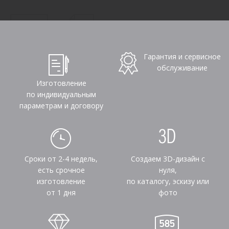
Гарантия и сервисное
обслуживание
Изготовление
по индивидуальным
параметрам и договору
Сроки от 2-4 недель,
Создаем 3D-дизайн с
есть срочное
нуля,
изготовление
по каталогу, эскизу или
от 1 дня
фото