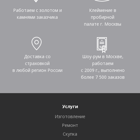
Работаем с золотом и
Клеймение в
камнями заказчика
пробирной
палате г. Москвы
Доставка со
Шоу-рум в Москве,
страховкой
работаем
в любой регион России
с 2009 г., выполнено
более
7 500
заказов
Услуги
Изготовление
Ремонт
Скупка