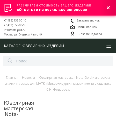
РАССЧИТАЕМ СТОИМОСТЬ ВАШЕГО ИЗДЕЛИЯ?
0
«Ответьте на несколько вопросов»
+7(495) 135-00-10
Заказать звонок
+7(499) 550-00-66
Напишите нам
info@nota-gold.ru
Выезд менеджера
Москва, ул. Сущевский вал, 49
КАТАЛОГ ЮВЕЛИРНЫХ ИЗДЕЛИЙ
Главная
-
Новости
-
Ювелирная мастерская Nota-Gold изготовила
значки на заказ для МНТК «Микрохирургия глаза» имени академика
С.Н. Федорова.
Ювелирная
мастерская
Nota-