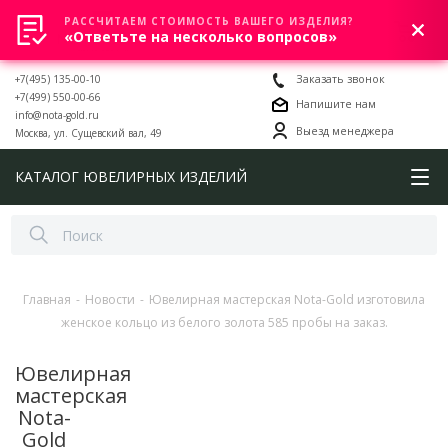
РАССЧИТАЕМ СТОИМОСТЬ ВАШЕГО ИЗДЕЛИЯ?
0
«Ответьте на несколько вопросов»
+7(495) 135-00-10
Заказать звонок
+7(499) 550-00-66
Напишите нам
info@nota-gold.ru
Выезд менеджера
Москва, ул. Сущевский вал, 49
КАТАЛОГ ЮВЕЛИРНЫХ ИЗДЕЛИЙ
Главная
-
Новости
-
Ювелирная мастерская Nota-Gold изготовила
женское кольцо из белого золота 585 пробы на заказ.
Ювелирная
мастерская
Nota-
Gold