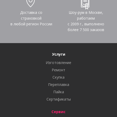
Доставка со
Шоу-рум в Москве,
страховкой
работаем
в любой регион России
с 2009 г., выполнено
более
7 500
заказов
Услуги
Изготовление
Ремонт
Скупка
Переплавка
Пайка
Сертификаты
Сервис