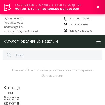
РАССЧИТАЕМ СТОИМОСТЬ ВАШЕГО ИЗДЕЛИЯ?
0
«Ответьте на несколько вопросов»
+7(495) 135-00-10
Заказать звонок
+7(499) 550-00-66
Напишите нам
info@nota-gold.ru
Выезд менеджера
Москва, ул. Сущевский вал, 49
КАТАЛОГ ЮВЕЛИРНЫХ ИЗДЕЛИЙ
Главная
-
Новости
-
Кольцо из белого золота с черными
бриллиантами
Кольцо
из
белого
золота