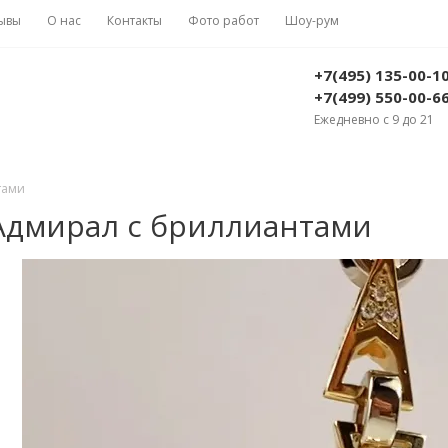
ывы
О нас
Контакты
Фото работ
Шоу-рум
+7(495) 135-00-1
+7(499) 550-00-6
Ежедневно с 9 до 21
тами
 Адмирал с бриллиантами