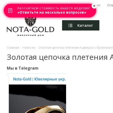
Главная
Акции
Каталоги
Изготовление
Ремонт
Отз
РАССЧИТАЕМ СТОИМОСТЬ ВАШЕГО ИЗДЕЛИЯ?
«Ответьте на несколько вопросов»
Каталог
Главная
-
Новости
-
Золотая цепочка плетения Адмирал с бриллиан
Золотая цепочка плетения
Мы в Telegram