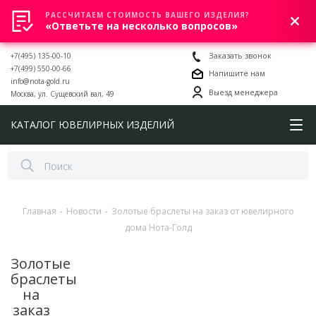
РАССЧИТАЕМ СТОИМОСТЬ ВАШЕГО ИЗДЕЛИЯ?
0
«Ответьте на несколько вопросов»
+7(495) 135-00-10
Заказать звонок
+7(499) 550-00-66
Напишите нам
info@nota-gold.ru
Выезд менеджера
Москва, ул. Сущевский вал, 49
КАТАЛОГ ЮВЕЛИРНЫХ ИЗДЕЛИЙ
Главная
-
Новости
-
Золотые браслеты на заказ от ювелирного
дома Нота-Голд
Золотые
браслеты
на
заказ