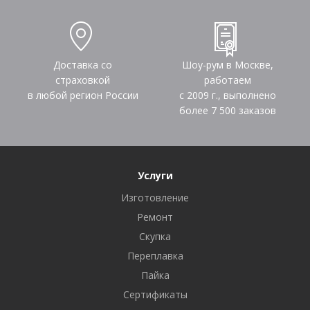
Доставка со
Шоу-рум в Москве,
страховкой
работаем
в любой регион России
с 2009 г., выполнено
более
7 500
заказов
Услуги
Изготовление
Ремонт
Скупка
Переплавка
Пайка
Сертификаты