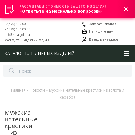
РАССЧИТАЕМ СТОИМОСТЬ ВАШЕГО ИЗДЕЛИЯ?
0
«Ответьте на несколько вопросов»
+7(495) 135-00-10
Заказать звонок
+7(499) 550-00-66
Напишите нам
info@nota-gold.ru
Выезд менеджера
Москва, ул. Сущевский вал, 49
КАТАЛОГ ЮВЕЛИРНЫХ ИЗДЕЛИЙ
Главная
-
Новости
-
Мужские нательные крестики из золота и
серебра
Мужские
нательные
крестики
из