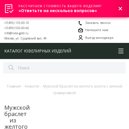
РАССЧИТАЕМ СТОИМОСТЬ ВАШЕГО ИЗДЕЛИЯ?
0
«Ответьте на несколько вопросов»
+7(495) 135-00-10
Заказать звонок
+7(499) 550-00-66
Напишите нам
info@nota-gold.ru
Выезд менеджера
Москва, ул. Сущевский вал, 49
КАТАЛОГ ЮВЕЛИРНЫХ ИЗДЕЛИЙ
Главная
-
Новости
-
Мужской браслет из желтого золота с личной
гравировкой
Мужской
браслет
из
желтого