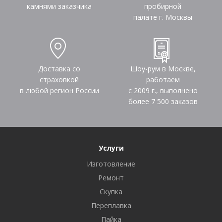
камнями заказчика
пробирной
палате г. Москвы
Доставка со
Шоу-рум в Москве,
страховкой
работаем
в любой регион России
с 2009 г., выполнено
более
7 500
заказов
Услуги
Изготовление
Ремонт
Скупка
Переплавка
Пайка