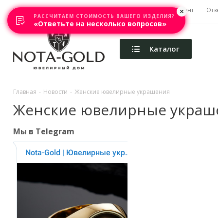
Главная
Акции
Каталоги
Изготовление
Ремонт
Отз
РАССЧИТАЕМ СТОИМОСТЬ ВАШЕГО ИЗДЕЛИЯ?
«Ответьте на несколько вопросов»
Каталог
Главная
-
Новости
-
Женские ювелирные украшения
Женские ювелирные украш
Мы в Telegram