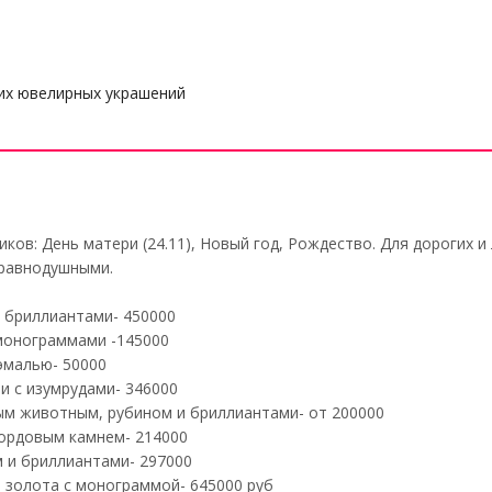
их ювелирных украшений
иков: День матери (24.11), Новый год, Рождество. Для дорогих
 равнодушными.
и бриллиантами- 450000
 монограммами -145000
 эмалью- 50000
и с изумрудами- 346000
ым животным, рубином и бриллиантами- от 200000
бордовым камнем- 214000
м и бриллиантами- 297000
о золота с монограммой- 645000 руб