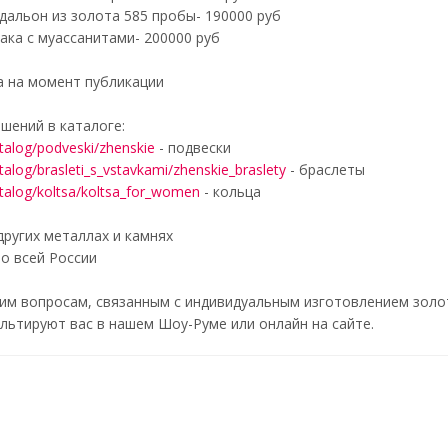
альон из золота 585 пробы- 190000 руб
иака с муассанитами- 200000 руб
а на момент публикации
шений в каталоге:
atalog/podveski/zhenskie
- подвески
atalog/brasleti_s_vstavkami/zhenskie_braslety
- браслеты
catalog/koltsa/koltsa_for_women
- кольца
ругих металлах и камнях
о всей России
им вопросам, связанным с индивидуальным изготовлением золо
ьтируют вас в нашем Шоу-Руме или онлайн на сайте.