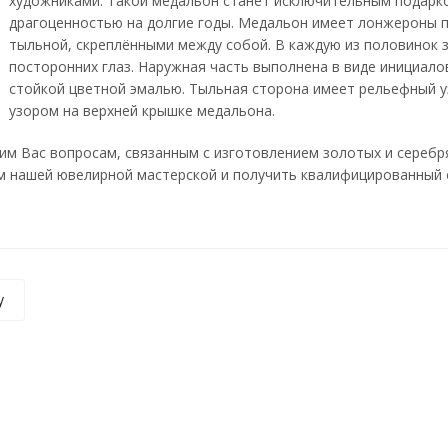
художниками. Такой медальон станет исключительным подарк
драгоценностью на долгие годы. Медальон имеет лонжероны п
тыльной, скреплёнными между собой. В каждую из половинок 
посторонних глаз. Наружная часть выполнена в виде инициал
стойкой цветной эмалью. Тыльная сторона имеет рельефный у
узором на верхней крышке медальона.
м Вас вопросам, связанным с изготовлением золотых и серебр
 нашей ювелирной мастерской и получить квалифицированный отве
у