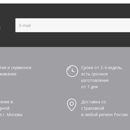
!
тия и сервисное
Сроки от 2-4 недель,
живание
есть срочное
изготовление
от 1 дня
ение в
Доставка со
рной
страховкой
е г. Москвы
в любой регион России