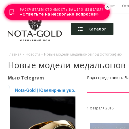
Главная
Акции
Каталоги
Изготовление
Ремонт
Отз
РАССЧИТАЕМ СТОИМОСТЬ ВАШЕГО ИЗДЕЛИЯ?
«Ответьте на несколько вопросов»
Каталог
Главная
-
Новости
-
Новые модели медальонов под фотографию
Новые модели медальонов
Мы в Telegram
Рады представить В
1 февраля 2016