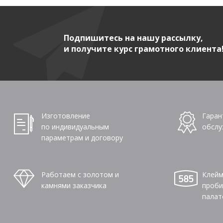
Подпишитесь на нашу рассылку,
и получите курс грамотного клиента
Изготовление
Гаран
по индивидуальным
обслу
параметрам и договору
Работаем с золотом и
Клейм
камнями заказчика
проби
палат