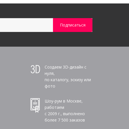
Создаем 3D-дизайн с
нуля,
по каталогу, эскизу или
фото
Шоу-рум в Москве,
работаем
с 2009 г., выполнено
более
7 500
заказов