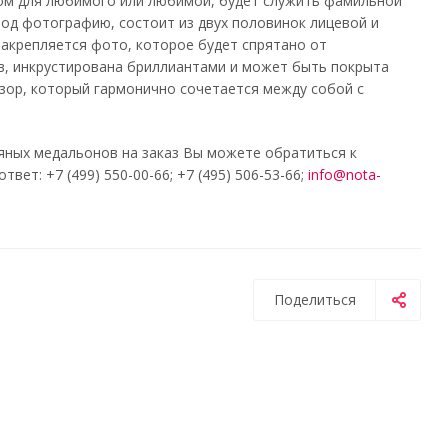
ом для любимого или любимой, будет служить фамильной
од фотографию, состоит из двух половинок лицевой и
закрепляется фото, которое будет спрятано от
ов, инкрустирована бриллиантами и может быть покрыта
зор, который гармонично сочетается между собой с
яных медальонов на заказ Вы можете обратиться к
т: +7 (499) 550-00-66; +7 (495) 506-53-66;
info@nota-
Поделиться