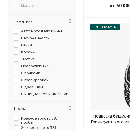
от 50 00
Цепью
Тематика
НАШИ РАБОТЫ
Авто мото вело шины
Бесконечность
Гайки
Короны
Листья
Православные
С волками
С гравировкой
С драконом
С инициалами и именами
С лилией
С отпечатками пальцев
Проба
С плетением косички
Подвеска башмачо
Красное золото 585
С сердцем
Тримифунтского из 
пробы
Жёлтое золото 585
С символикой