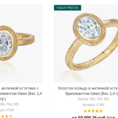
НАШИ РАБОТЫ
 античной эстетике с
Золотое кольцо в античной эсте
ллиантом Овал (Вес 2,9
бриллиантом Овал (Вес 2,9 гр
гр.)
Проба: 585, 750, 925
85, 750, 925
Артикул: i7392
ул: i7393
от 50 000.76 руб./шт