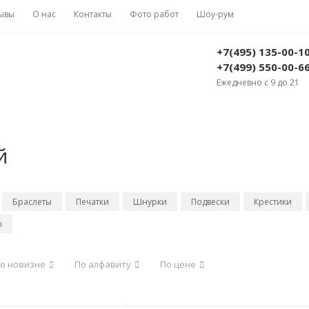
ывы
О нас
Контакты
Фото работ
Шоу-рум
+7(495) 135-00-1
+7(499) 550-00-6
Ежедневно с 9 до 21
й
Браслеты
Печатки
Шнурки
Подвески
Крестики
ы
о новизне
По алфавиту
По цене