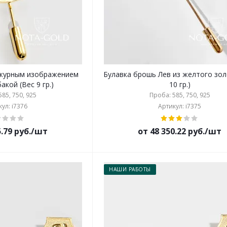
ажурным изображением
Булавка брошь Лев из желтого зол
акой (Вес 9 гр.)
10 гр.)
85, 750, 925
Проба: 585, 750, 925
ул: i7376
Артикул: i7375
5.79 руб./шт
от 48 350.22 руб./шт
НАШИ РАБОТЫ