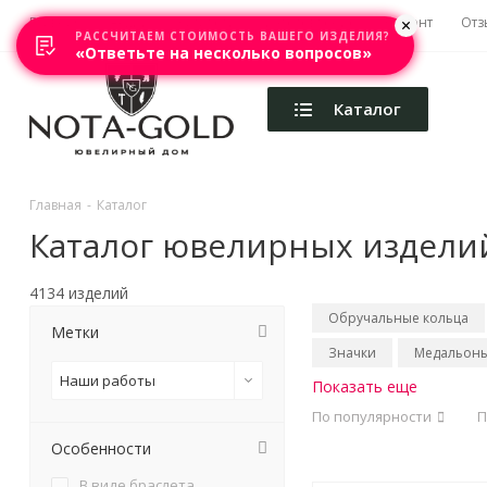
Главная
Акции
Каталоги
Изготовление
Ремонт
Отз
РАССЧИТАЕМ СТОИМОСТЬ ВАШЕГО ИЗДЕЛИЯ?
«Ответьте на несколько вопросов»
Каталог
Главная
-
Каталог
Каталог ювелирных издели
4134 изделий
Обручальные кольца
Метки
Значки
Медальон
Наши работы
Показать еще
По популярности
П
Особенности
В виде браслета