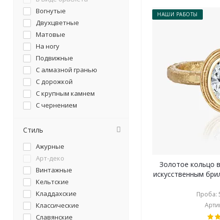
Вогнутые
НАШИ РАБОТЫ
Двухцветные
Матовые
На ногу
Подвижные
С алмазной гранью
С дорожкой
С крупным камнем
С чернением
С эмалью
Составные
Стиль
Трансформеры
Ажурные
Узкие
Арт-деко
Широкие
Золотое кольцо в
Винтажные
искусственным бри
Кельтские
Кладдахские
Проба: 5
Классические
Артик
Славянские