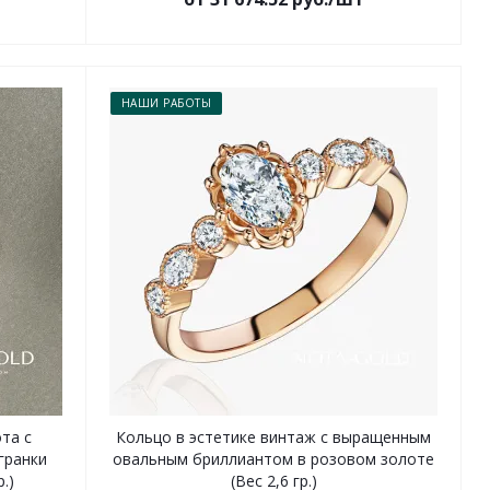
НАШИ РАБОТЫ
та с
Кольцо в эстетике винтаж с выращенным
гранки
овальным бриллиантом в розовом золоте
.)
(Вес 2,6 гр.)