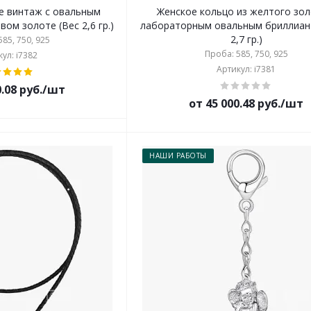
ке винтаж с овальным
Женское кольцо из желтого зол
ом золоте (Вес 2,6 гр.)
лабораторным овальным бриллиан
2,7 гр.)
85, 750, 925
Проба: 585, 750, 925
ул: i7382
Артикул: i7381
0.08 руб./шт
от 45 000.48 руб./шт
НАШИ РАБОТЫ