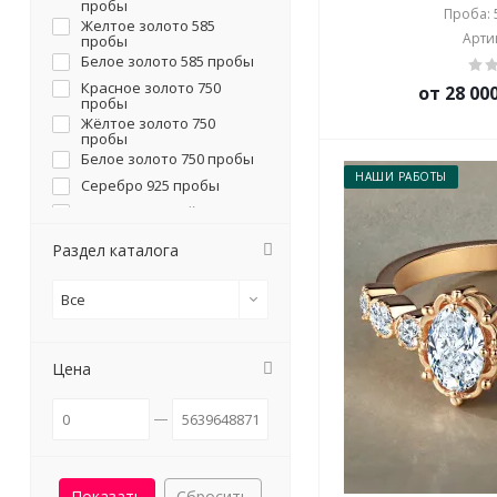
пробы
Проба: 5
Со слонами
Желтое золото 585
Артик
пробы
Цветы
Белое золото 585 пробы
Красное золото 750
от 28 00
пробы
Жёлтое золото 750
пробы
Белое золото 750 пробы
НАШИ РАБОТЫ
Серебро 925 пробы
Недрагоценный металл
Платина 585 пробы
Раздел каталога
Платина 950 пробы
Серебро 925 пробы с
Все
позолотой
Цена
Сбросить