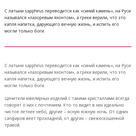
С латыни sapphirus переводится как «синий камень», на Руси
назывался «лазоревым яхонтом», а греки верили, что это
капля напитка, дарующего вечную жизнь, и испить его
могли только боги.
С латыни sapphirus переводится как «синий камень», на Руси
назывался «лазоревым яхонтом», а греки верили, что это
капля напитка, дарующего вечную жизнь, и испить его
могли только боги.
Ценители ювелирных изделий с такими кристаллами всегда
говорят о них с почтением. Кто-то видит в них идеально
чистое летнее небо, другие – ясную южную ночь. От одних
сапфиров веет прохладной, от других – свежескошенной
травой.