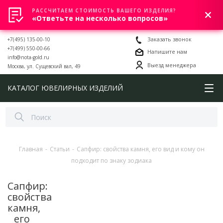
РАССЧИТАЕМ СТОИМОСТЬ ВАШЕГО ИЗДЕЛИЯ?
0
«Ответьте на несколько вопросов»
+7(495) 135-00-10
Заказать звонок
+7(499) 550-00-66
Напишите нам
info@nota-gold.ru
Выезд менеджера
Москва, ул. Сущевский вал, 49
КАТАЛОГ ЮВЕЛИРНЫХ ИЗДЕЛИЙ
Главная
-
Статьи
-
Сапфир: свойства камня, его вид и кому он
подходит по знаку зодиака
Сапфир:
свойства
камня,
его