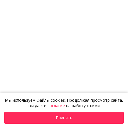
Золотой открывающийся медальон с буквой М,
сапфирами и эмалью (Вес 17,7 гр.)
Мы используем файлы cookies. Продолжая просмотр сайта,
вы даёте
согласие
на работу с ними
Принять