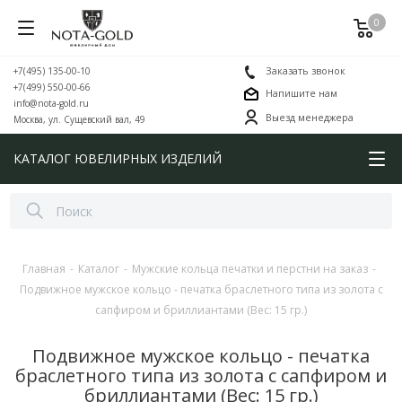
0
+7(495) 135-00-10
Заказать звонок
+7(499) 550-00-66
Напишите нам
info@nota-gold.ru
Выезд менеджера
Москва, ул. Сущевский вал, 49
КАТАЛОГ ЮВЕЛИРНЫХ ИЗДЕЛИЙ
Главная
-
Каталог
-
Мужские кольца печатки и перстни на заказ
-
Подвижное мужское кольцо - печатка браслетного типа из золота с
сапфиром и бриллиантами (Вес: 15 гр.)
Подвижное мужское кольцо - печатка
браслетного типа из золота с сапфиром и
бриллиантами (Вес: 15 гр.)