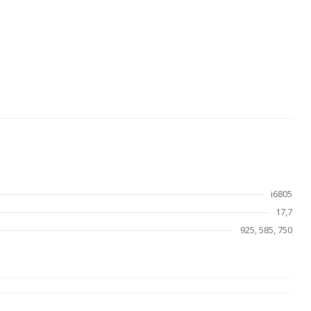
i6805
17,7
925, 585, 750