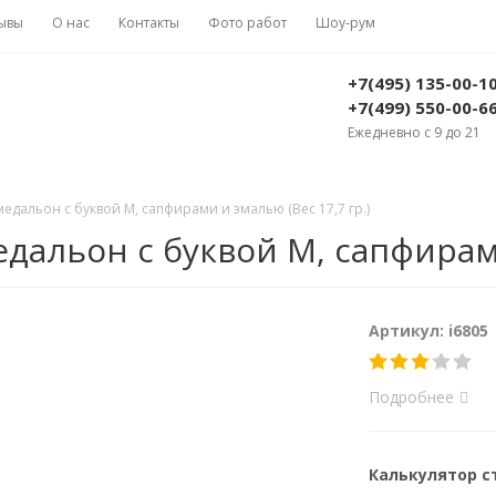
ывы
О нас
Контакты
Фото работ
Шоу-рум
+7(495) 135-00-1
+7(499) 550-00-6
Ежедневно с 9 до 21
дальон с буквой М, сапфирами и эмалью (Вес 17,7 гр.)
альон с буквой М, сапфирами 
Артикул: i6805
Подробнее
Калькулятор 