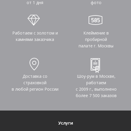
от 1 дня
фото
Работаем с золотом и
Клеймение в
камнями заказчика
пробирной
палате г. Москвы
Доставка со
Шоу-рум в Москве,
страховкой
работаем
в любой регион России
с 2009 г., выполнено
более
7 500
заказов
Услуги