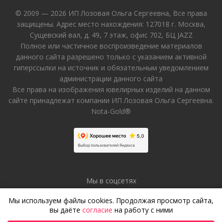
© 2009 — 2026 ИП Лозовая Ольга Сергеевна, Все права
защищены. Адрес место нахождения: 127018 г. Москва,
Сущевский вал, д. 49, 7 этаж, офис 702, БЦ JAZZ
Полное или частичное воспроизведение материалов
данного сайта разрешено только с указанием активной
гиперссылки на источник и обязательным уведомлением
администрации данного сайта
Все права на изображения ювелирных изделий на данном
сайте принадлежат компании ИП Лозовая Ольга Сергеевна.
Nota-Gold®
Мы в соцсетях
Мы используем файлы cookies. Продолжая просмотр сайта,
вы даёте
согласие
на работу с ними