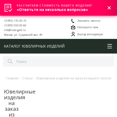
РАССЧИТАЕМ СТОИМОСТЬ ВАШЕГО ИЗДЕЛИЯ?
0
«Ответьте на несколько вопросов»
+7(495) 135-00-10
Заказать звонок
+7(499) 550-00-66
Напишите нам
info@nota-gold.ru
Выезд менеджера
Москва, ул. Сущевский вал, 49
КАТАЛОГ ЮВЕЛИРНЫХ ИЗДЕЛИЙ
Главная
-
Статьи
-
Ювелирные изделия на заказ из вашего золота
Ювелирные
изделия
на
заказ
из