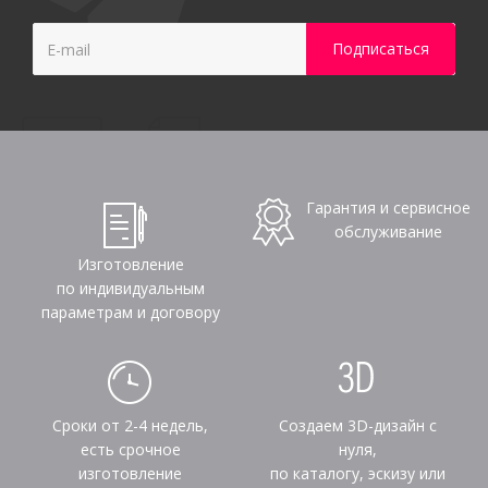
Гарантия и сервисное
обслуживание
Изготовление
по индивидуальным
параметрам и договору
Сроки от 2-4 недель,
Создаем 3D-дизайн с
есть срочное
нуля,
изготовление
по каталогу, эскизу или