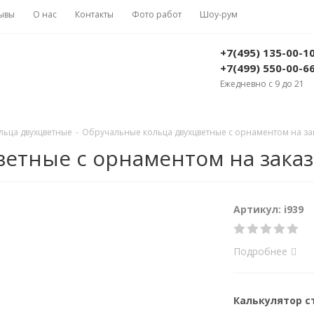
ывы
О нас
Контакты
Фото работ
Шоу-рум
+7(495) 135-00-1
+7(499) 550-00-6
Ежедневно с 9 до 21
ьца двухцветные
-
Обручальные кольца двухцветные с орнаментом на зака
тные с орнаментом на заказ (
Артикул: i939
Подробнее
Калькулятор 