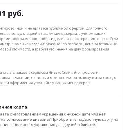
01 руб.
нтировочной и не является публичной офертой, для точного
есь за консультацией к нашим менеджерам, с учётом ваших
раметров: размеров, пробы изделия и характеристик вставок. Если
аметр "Камень в изделии" указано "по запросу", цена за вставки не
оговой стоимости, а требует уточнения на дату формирования
а оплаты заказа с сервисом Яндекс Сплит. Это простой и
 оплаты частями, с которым можно сплитовать покупки на срок до
бности оформления уточняйте у наших менеджеров.
чная карта
аете с изготовлением украшения к нужной дате или нет
 на согласование дизайна? Приобретите подарочную карту на
ление ювелирного украшения для друзей и близких!