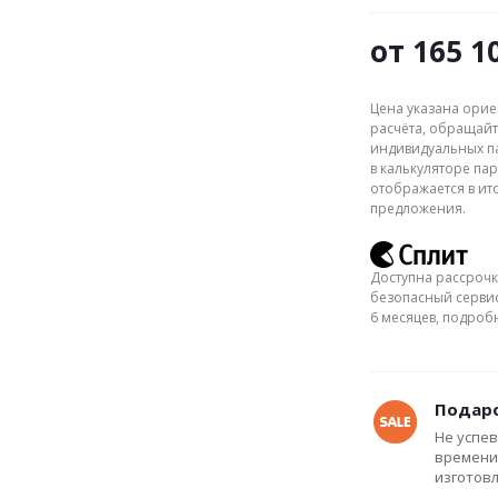
от
165 1
Цена указана орие
расчёта, обращайт
индивидуальных па
в калькуляторе пар
отображается в ит
предложения.
Доступна рассрочк
безопасный сервис
6 месяцев, подро
Подаро
Не успев
времени
изготов