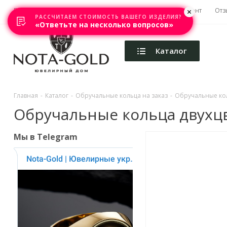
Главная
Акции
Каталоги
Изготовление
Ремонт
Отз
РАССЧИТАЕМ СТОИМОСТЬ ВАШЕГО ИЗДЕЛИЯ?
«Ответьте на несколько вопросов»
Каталог
Главная
-
Каталог
-
Обручальные кольца на заказ
-
Обручальные кол
Обручальные кольца двухцве
Мы в Telegram