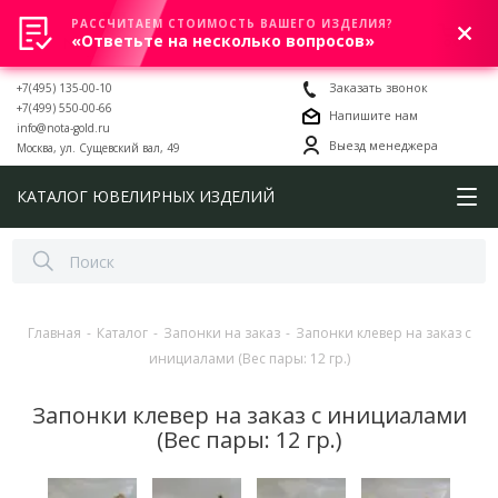
РАССЧИТАЕМ СТОИМОСТЬ ВАШЕГО ИЗДЕЛИЯ?
0
«Ответьте на несколько вопросов»
+7(495) 135-00-10
Заказать звонок
+7(499) 550-00-66
Напишите нам
info@nota-gold.ru
Выезд менеджера
Москва, ул. Сущевский вал, 49
КАТАЛОГ ЮВЕЛИРНЫХ ИЗДЕЛИЙ
Главная
-
Каталог
-
Запонки на заказ
-
Запонки клевер на заказ с
инициалами (Вес пары: 12 гр.)
Запонки клевер на заказ с инициалами
(Вес пары: 12 гр.)