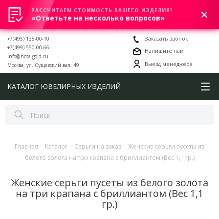
РАССЧИТАЕМ СТОИМОСТЬ ВАШЕГО ИЗДЕЛИЯ?
0
«Ответьте на несколько вопросов»
+7(495) 135-00-10
Заказать звонок
+7(499) 550-00-66
Напишите нам
info@nota-gold.ru
Выезд менеджера
Москва, ул. Сущевский вал, 49
КАТАЛОГ ЮВЕЛИРНЫХ ИЗДЕЛИЙ
Главная
-
Каталог
-
Серьги на заказ
-
Женские серьги пусеты из
белого золота на три крапана с бриллиантом (Вес 1,1 гр.)
Женские серьги пусеты из белого золота
на три крапана с бриллиантом (Вес 1,1
гр.)