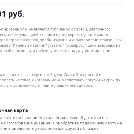
01 руб.
нтировочной и не является публичной офертой, для точного
есь за консультацией к нашим менеджерам, с учётом ваших
раметров: размеров, пробы изделия и характеристик вставок. Если
аметр "Камень в изделии" указано "по запросу", цена за вставки не
оговой стоимости, а требует уточнения на дату формирования
а оплаты заказа с сервисом Яндекс Сплит. Это простой и
 оплаты частями, с которым можно сплитовать покупки на срок до
бности оформления уточняйте у наших менеджеров.
чная карта
аете с изготовлением украшения к нужной дате или нет
 на согласование дизайна? Приобретите подарочную карту на
ление ювелирного украшения для друзей и близких!