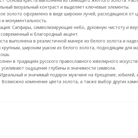
т: Основа креста выполнена из сияющего желтого золота. Распя
ильный визуальный контраст и выделяет ключевые элементы.
ое золото оформлено в виде широких лучей, расходящихся от ц
 и монументальность.
ция: Сапфиры, символизирующие небо, духовную чистоту и веру
 современный и благородный акцент.
иста выполнена в реалистичной манере из белого золота и надеж
 крупным, широким ушком из белого золота, подходящим для ма
кошь:
олнен в традициях русского православного ювелирного искусст
 усиливают ощущение глубины и значимости символа.
Идеальный и значимый подарок мужчине на Крещение, юбилей, и
: Возможно изменение цвета золота, а также выбор других камне