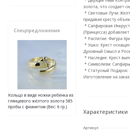
* Двухцветный Контрас
золота, что создает с
* Световые Лучи: Желт
придавая кресту объем
* Сапфировая Инкруста
Спецпредложения
(Принцесса) добавляет
* Распятие: Фигура Хр
* Ушко: Крест оснащен
Духовный Смысл и Рос
* Наследие: Крест вып
* Символизм: Сапфиры
* Статусный Подарок: 
Изготовление на заказ
Кольцо в виде ножки ребёнка из
глянцевого жёлтого золота 585
пробы с фианитом (Вес: 6 гр.)
Характеристики
Артикул