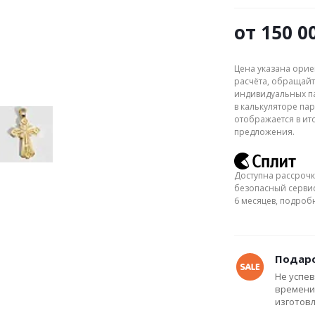
от
150 0
Цена указана орие
расчёта, обращайт
индивидуальных па
в калькуляторе пар
отображается в ит
предложения.
Доступна рассрочк
безопасный сервис
6 месяцев, подро
Подаро
Не успев
времени
изготов