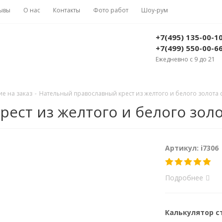
ывы
О нас
Контакты
Фото работ
Шоу-рум
+7(495) 135-00-1
+7(499) 550-00-6
Ежедневно с 9 до 21
е на заказ
-
Нательный православный крест из желтого и белого золота с
ст из желтого и белого золот
Артикул: i7306
Подробнее
Калькулятор 