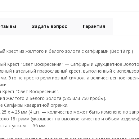
Отзывы
Задать вопрос
Гарантия
й крест из желтого и белого золота с сапфирами (Вес 18 гр.)
ый Крест "Свет Воскресения" — Сапфиры и Двухцветное Золот
вный нательный православный крест, выполненный с использов
и. Это не просто религиозный символ, а величественное ювели
ики:
 Крест "Свет Воскресения".
я Желтого и Белого Золота (585 или 750 пробы).
е Сапфиры квадратной огранки.
25 х 4,25 мм (4 шт. — количество может быть изменено по запр
оло 18 грамм (указывает на высокое качество и объем изделия)
ста с ушком — 56 мм.