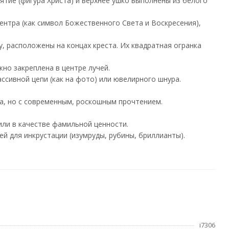
тие (фигура Христа) и верхнее ушко выполнены из белого
ентра (как символ Божественного Света и Воскресения),
, расположены на концах креста. Их квадратная огранка
но закреплена в центре лучей.
ссивной цепи (как на фото) или ювелирного шнура.
ва, но с современным, роскошным прочтением.
ли в качестве фамильной ценности.
й для инкрустации (изумруды, рубины, бриллианты).
i7306