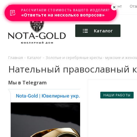
Главная
Акции
Каталоги
Изготовление
Ремонт
Отз
РАССЧИТАЕМ СТОИМОСТЬ ВАШЕГО ИЗДЕЛИЯ?
«Ответьте на несколько вопросов»
Каталог
Главная
-
Каталог
-
Золотые и серебряные кресты - мужские и женски
Нательный православный кре
Мы в Telegram
НАШИ РАБОТЫ