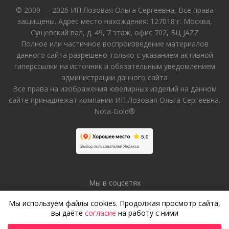
© 2009 — 2026 ИП Лозовая Ольга Сергеевна, Все права
защищены. Адрес место нахождения: 127018 г. Москва,
Сущевский вал, д. 49, 7 этаж, офис 702, БЦ JAZZ
Полное или частичное воспроизведение материалов
данного сайта разрешено только с указанием активной
гиперссылки на источник и обязательным уведомлением
администрации данного сайта
Все права на изображения ювелирных изделий на данном
сайте принадлежат компании ИП Лозовая Ольга Сергеевна.
Nota-Gold®
Мы в соцсетях
Мы используем файлы cookies. Продолжая просмотр сайта,
вы даёте
согласие
на работу с ними