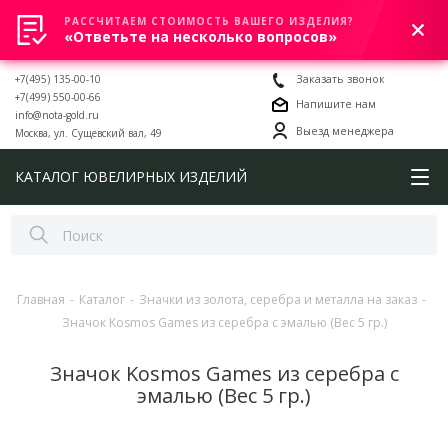
РАССЧИТАЕМ СТОИМОСТЬ ВАШЕГО ИЗДЕЛИЯ?
0
«Ответьте на несколько вопросов»
+7(495) 135-00-10
Заказать звонок
+7(499) 550-00-66
Напишите нам
info@nota-gold.ru
Выезд менеджера
Москва, ул. Сущевский вал, 49
КАТАЛОГ ЮВЕЛИРНЫХ ИЗДЕЛИЙ
Главная
-
Каталог
-
Значки из золота, серебра и металла на заказ
-
Значок Kosmos Games из серебра с эмалью (Вес 5 гр.)
Значок Kosmos Games из серебра с
эмалью (Вес 5 гр.)