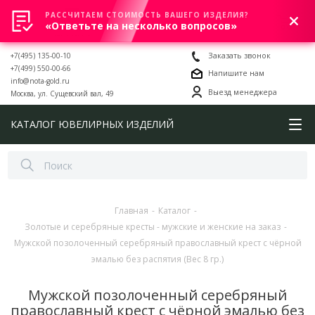
РАССЧИТАЕМ СТОИМОСТЬ ВАШЕГО ИЗДЕЛИЯ?
0
«Ответьте на несколько вопросов»
+7(495) 135-00-10
Заказать звонок
+7(499) 550-00-66
Напишите нам
info@nota-gold.ru
Выезд менеджера
Москва, ул. Сущевский вал, 49
КАТАЛОГ ЮВЕЛИРНЫХ ИЗДЕЛИЙ
Главная
-
Каталог
-
Золотые и серебряные кресты - мужские и женские на заказ
-
Мужской позолоченный серебряный православный крест с чёрной
эмалью без распятия (Вес 8 гр.)
Мужской позолоченный серебряный
православный крест с чёрной эмалью без