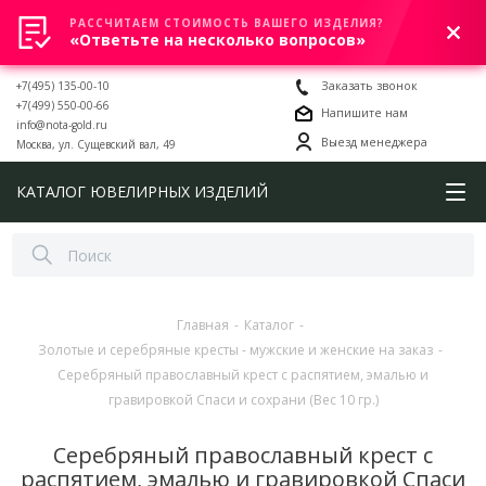
РАССЧИТАЕМ СТОИМОСТЬ ВАШЕГО ИЗДЕЛИЯ?
0
«Ответьте на несколько вопросов»
+7(495) 135-00-10
Заказать звонок
+7(499) 550-00-66
Напишите нам
info@nota-gold.ru
Выезд менеджера
Москва, ул. Сущевский вал, 49
КАТАЛОГ ЮВЕЛИРНЫХ ИЗДЕЛИЙ
Главная
-
Каталог
-
Золотые и серебряные кресты - мужские и женские на заказ
-
Серебряный православный крест с распятием, эмалью и
гравировкой Спаси и сохрани (Вес 10 гр.)
Серебряный православный крест с
распятием, эмалью и гравировкой Спаси