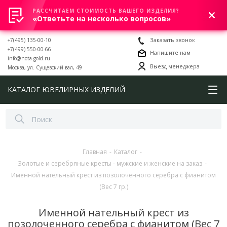
РАССЧИТАЕМ СТОИМОСТЬ ВАШЕГО ИЗДЕЛИЯ?
0
«Ответьте на несколько вопросов»
+7(495) 135-00-10
Заказать звонок
+7(499) 550-00-66
Напишите нам
info@nota-gold.ru
Выезд менеджера
Москва, ул. Сущевский вал, 49
КАТАЛОГ ЮВЕЛИРНЫХ ИЗДЕЛИЙ
Главная
-
Каталог
-
Золотые и серебряные кресты - мужские и женские на заказ
-
Именной нательный крест из позолоченного серебра с фианитом
(Вес 7 гр.)
Именной нательный крест из
позолоченного серебра с фианитом (Вес 7