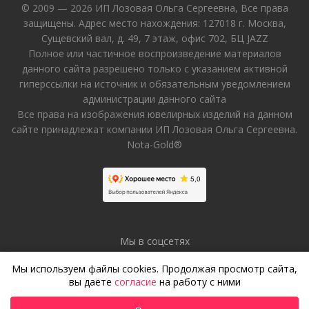
© 2009 — 2026 ИП Лозовая Ольга Сергеевна, Все права
защищены. Адрес место нахождения: 127018 г. Москва,
Сущевский вал, д. 49, 7 этаж, офис 702, БЦ JAZZ
Полное или частичное воспроизведение материалов
данного сайта разрешено только с указанием активной
гиперссылки на источник и обязательным уведомлением
администрации данного сайта
Все права на изображения ювелирных изделий на данном
сайте принадлежат компании ИП Лозовая Ольга Сергеевна.
Nota-Gold®
Мы в соцсетях
Мы используем файлы cookies. Продолжая просмотр сайта,
вы даёте
согласие
на работу с ними