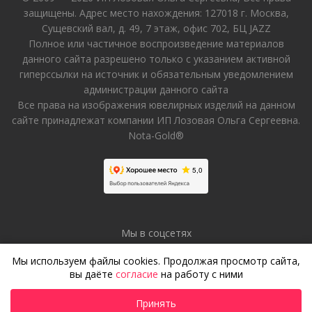
защищены. Адрес место нахождения: 127018 г. Москва,
Сущевский вал, д. 49, 7 этаж, офис 702, БЦ JAZZ
Полное или частичное воспроизведение материалов
данного сайта разрешено только с указанием активной
гиперссылки на источник и обязательным уведомлением
администрации данного сайта
Все права на изображения ювелирных изделий на данном
сайте принадлежат компании ИП Лозовая Ольга Сергеевна.
Nota-Gold®
Мы в соцсетях
Мы используем файлы cookies. Продолжая просмотр сайта,
вы даёте
согласие
на работу с ними
Принять