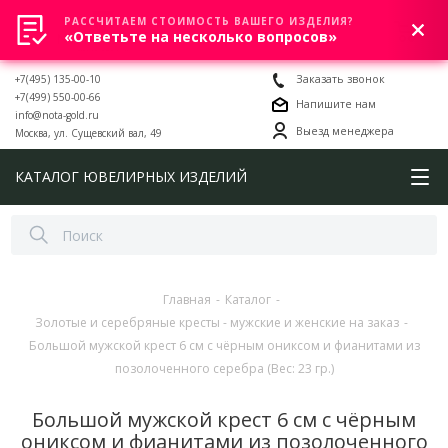
РАССЧИТАЕМ СТОИМОСТЬ ВАШЕГО ИЗДЕЛИЯ?
0
«Ответьте на несколько вопросов»
+7(495) 135-00-10
Заказать звонок
+7(499) 550-00-66
Напишите нам
info@nota-gold.ru
Выезд менеджера
Москва, ул. Сущевский вал, 49
КАТАЛОГ ЮВЕЛИРНЫХ ИЗДЕЛИЙ
Главная
-
Каталог
-
Золотые и серебряные кресты - мужские и женские на заказ
-
Большой мужской крест 6 см с чёрным ониксом и фианитами из
позолоченного серебра (Вес: 23 гр.)
Большой мужской крест 6 см с чёрным
ониксом и фианитами из позолоченного