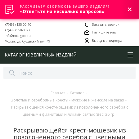
РАССЧИТАЕМ СТОИМОСТЬ ВАШЕГО ИЗДЕЛИЯ?
0
«Ответьте на несколько вопросов»
+7(495) 135-00-10
Заказать звонок
+7(499) 550-00-66
Напишите нам
info@nota-gold.ru
Выезд менеджера
Москва, ул. Сущевский вал, 49
КАТАЛОГ ЮВЕЛИРНЫХ ИЗДЕЛИЙ
Главная
-
Каталог
-
Золотые и серебряные кресты - мужские и женские на заказ
-
Раскрывающейся крест-мощевик из позолоченного серебра с
цветными фианитами и ликами святых (Вес: 36 гр.)
Раскрывающейся крест-мощевик из
позолоченного серебра с цветными