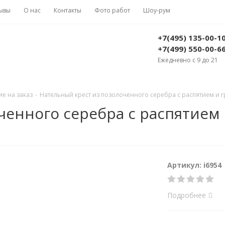
ывы
О нас
Контакты
Фото работ
Шоу-рум
+7(495) 135-00-1
+7(499) 550-00-6
Ежедневно с 9 до 21
е на заказ
-
Нательный крест из позолоченного серебра с распятием и гр
ченного серебра с распятием 
Артикул: i6954
Подробнее