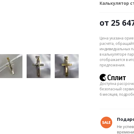
Калькулятор 
от
25 64
Цена указана орие
расчёта, обращайт
индивидуальных па
в калькуляторе пар
отображается в ит
предложения.
Доступна рассрочк
безопасный сервис
6 месяцев, подро
Подаро
Не успев
времени