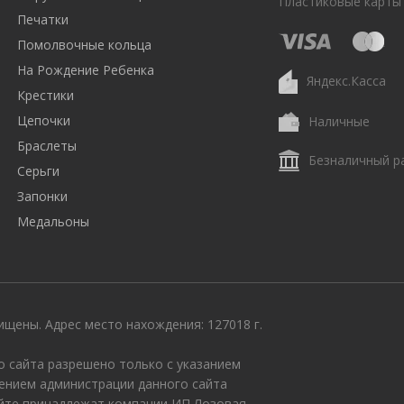
Пластиковые карты
Печатки
Помолвочные кольца
На Рождение Ребенка
Яндекс.Касса
Крестики
Цепочки
Наличные
Браслеты
Безналичный р
Серьги
Запонки
Медальоны
щены. Адрес место нахождения: 127018 г.
 сайта разрешено только с указанием
ением администрации данного сайта
айте принадлежат компании ИП Лозовая