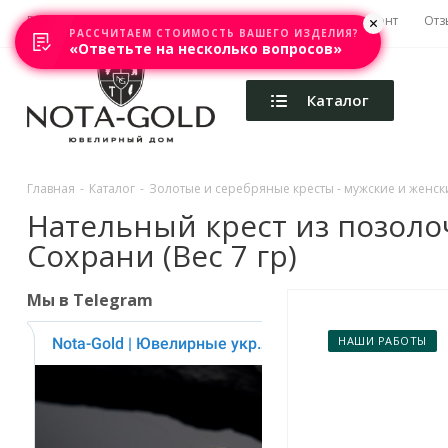
Главная
Акции
Каталоги
Изготовление
Ремонт
Отз
РАССЧИТАЕМ СТОИМОСТЬ ВАШЕГО ИЗДЕЛИЯ?
«Ответьте на несколько вопросов»
Каталог
Главная
-
Каталог
-
Золотые и серебряные кресты - мужские и женски
Нательный крест из позоло
Сохрани (Вес 7 гр)
Мы в Telegram
НАШИ РАБОТЫ