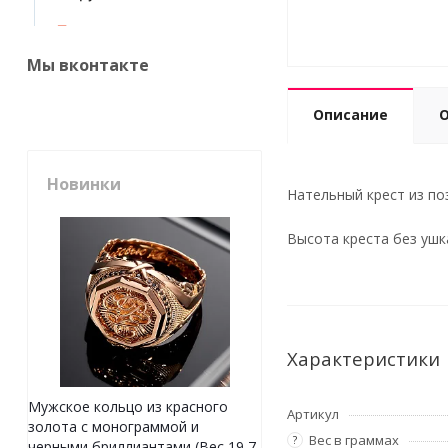
Мы вконтакте
Описание
Новинки
Нательный крест из по
Высота креста без ушк
Характеристики
Мужское кольцо из красного
Артикул
золота с монограммой и
Вес в граммах
?
черными бриллиантами (Вес 19,7