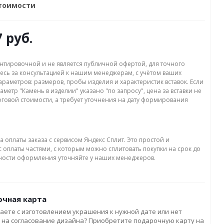
стоимости
7 руб.
нтировочной и не является публичной офертой, для точного
есь за консультацией к нашим менеджерам, с учётом ваших
раметров: размеров, пробы изделия и характеристик вставок. Если
аметр "Камень в изделии" указано "по запросу", цена за вставки не
оговой стоимости, а требует уточнения на дату формирования
а оплаты заказа с сервисом Яндекс Сплит. Это простой и
 оплаты частями, с которым можно сплитовать покупки на срок до
бности оформления уточняйте у наших менеджеров.
чная карта
аете с изготовлением украшения к нужной дате или нет
 на согласование дизайна? Приобретите подарочную карту на