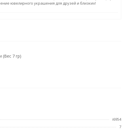
ление ювелирного украшения для друзей и близких!
 (Вес 7 гр)
i6954
7