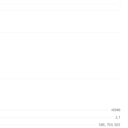
i6946
2,1
585, 750, 925