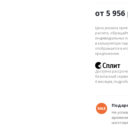
от
5 956 
Цена указана орие
расчёта, обращайт
индивидуальных па
в калькуляторе пар
отображается в ит
предложения.
Доступна рассрочк
безопасный сервис
6 месяцев, подро
Подаро
Не успев
времени
изготов