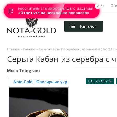
Главная
Акции
Каталоги
Изготовление
Ремонт
Отз
РАССЧИТАЕМ СТОИМОСТЬ ВАШЕГО ИЗДЕЛИЯ?
«Ответьте на несколько вопросов»
Каталог
Главная
-
Каталог
-
Серьга Кабан из серебра с чернением (Вес 2,1 гр.
Серьга Кабан из серебра с ч
Мы в Telegram
НАШИ РАБОТЫ