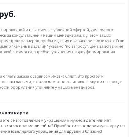
руб.
нтировочной и не является публичной офертой, для точного
есь за консультацией к нашим менеджерам, с учётом ваших
раметров: размеров, пробы изделия и характеристик вставок. Если
аметр "Камень в изделии" указано "по запросу", цена за вставки не
оговой стоимости, а требует уточнения на дату формирования
а оплаты заказа с сервисом Яндекс Сплит. Это простой и
 оплаты частями, с которым можно сплитовать покупки на срок до
бности оформления уточняйте у наших менеджеров.
чная карта
аете с изготовлением украшения к нужной дате или нет
 на согласование дизайна? Приобретите подарочную карту на
ление ювелирного украшения для друзей и близких!