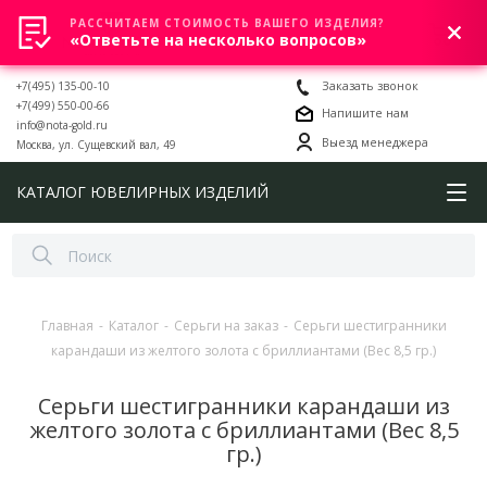
РАССЧИТАЕМ СТОИМОСТЬ ВАШЕГО ИЗДЕЛИЯ?
0
«Ответьте на несколько вопросов»
+7(495) 135-00-10
Заказать звонок
+7(499) 550-00-66
Напишите нам
info@nota-gold.ru
Выезд менеджера
Москва, ул. Сущевский вал, 49
КАТАЛОГ ЮВЕЛИРНЫХ ИЗДЕЛИЙ
Главная
-
Каталог
-
Серьги на заказ
-
Серьги шестигранники
карандаши из желтого золота с бриллиантами (Вес 8,5 гр.)
Серьги шестигранники карандаши из
желтого золота с бриллиантами (Вес 8,5
гр.)