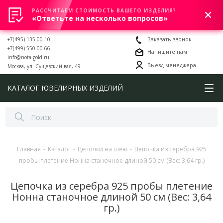
РАССЧИТАЕМ СТОИМОСТЬ ВАШЕГО ИЗДЕЛИЯ?
0
«Ответьте на несколько вопросов»
+7(495) 135-00-10
Заказать звонок
+7(499) 550-00-66
Напишите нам
info@nota-gold.ru
Выезд менеджера
Москва, ул. Сущевский вал, 49
КАТАЛОГ ЮВЕЛИРНЫХ ИЗДЕЛИЙ
Главная
-
Каталог
-
Цепочки на шею
-
Цепочка из серебра 925
пробы плетение Нонна станочное длиной 50 см (Вес: 3,64 гр.)
Цепочка из серебра 925 пробы плетение
Нонна станочное длиной 50 см (Вес: 3,64
гр.)