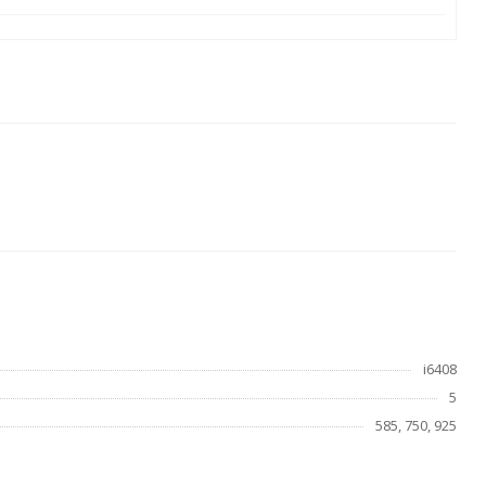
i6408
5
585, 750, 925