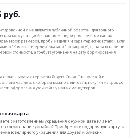
5 руб.
нтировочной и не является публичной офертой, для точного
есь за консультацией к нашим менеджерам, с учётом ваших
раметров: размеров, пробы изделия и характеристик вставок. Если
аметр "Камень в изделии" указано "по запросу", цена за вставки не
оговой стоимости, а требует уточнения на дату формирования
а оплаты заказа с сервисом Яндекс Сплит. Это простой и
 оплаты частями, с которым можно сплитовать покупки на срок до
бности оформления уточняйте у наших менеджеров.
чная карта
аете с изготовлением украшения к нужной дате или нет
 на согласование дизайна? Приобретите подарочную карту на
ление ювелирного украшения для друзей и близких!