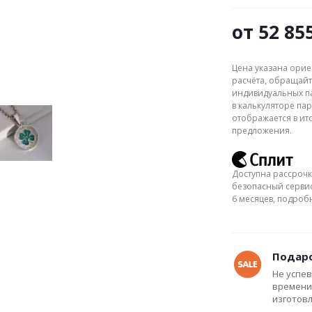
от
52 85
Цена указана орие
расчёта, обращайт
индивидуальных па
в калькуляторе пар
отображается в ит
предложения.
Доступна рассрочк
безопасный сервис
6 месяцев, подро
Подаро
Не успев
времени
изготов