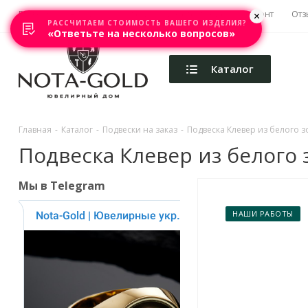
Главная
Акции
Каталоги
Изготовление
Ремонт
Отз
РАССЧИТАЕМ СТОИМОСТЬ ВАШЕГО ИЗДЕЛИЯ?
«Ответьте на несколько вопросов»
Каталог
Главная
-
Каталог
-
Подвески на заказ
-
Подвеска Клевер из белого зо
Подвеска Клевер из белого з
Мы в Telegram
НАШИ РАБОТЫ