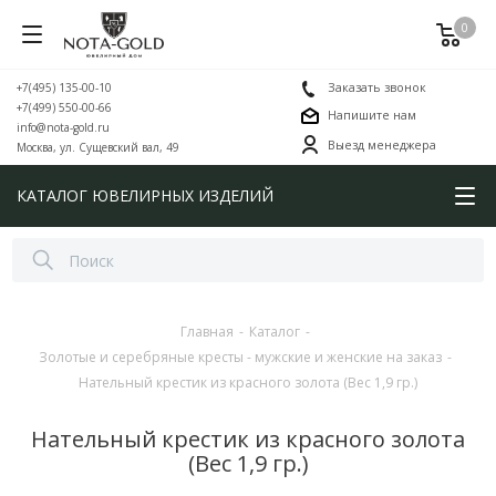
0
+7(495) 135-00-10
Заказать звонок
+7(499) 550-00-66
Напишите нам
info@nota-gold.ru
Выезд менеджера
Москва, ул. Сущевский вал, 49
КАТАЛОГ ЮВЕЛИРНЫХ ИЗДЕЛИЙ
Главная
-
Каталог
-
Золотые и серебряные кресты - мужские и женские на заказ
-
Нательный крестик из красного золота (Вес 1,9 гр.)
Нательный крестик из красного золота
(Вес 1,9 гр.)