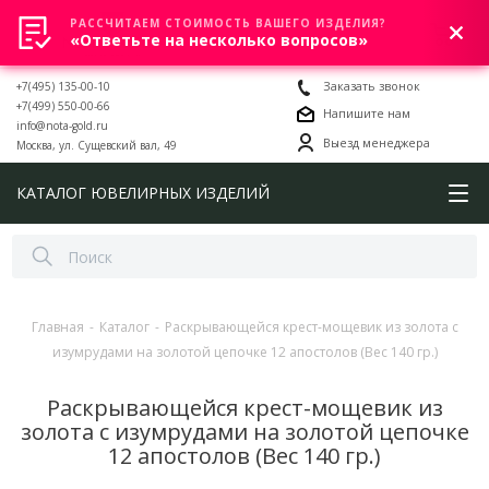
РАССЧИТАЕМ СТОИМОСТЬ ВАШЕГО ИЗДЕЛИЯ?
0
«Ответьте на несколько вопросов»
+7(495) 135-00-10
Заказать звонок
+7(499) 550-00-66
Напишите нам
info@nota-gold.ru
Выезд менеджера
Москва, ул. Сущевский вал, 49
КАТАЛОГ ЮВЕЛИРНЫХ ИЗДЕЛИЙ
Главная
-
Каталог
-
Раскрывающейся крест-мощевик из золота с
изумрудами на золотой цепочке 12 апостолов (Вес 140 гр.)
Раскрывающейся крест-мощевик из
золота с изумрудами на золотой цепочке
12 апостолов (Вес 140 гр.)