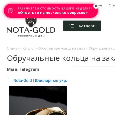
Главная
Акции
Каталоги
Изготовление
Ремонт
Отз
РАССЧИТАЕМ СТОИМОСТЬ ВАШЕГО ИЗДЕЛИЯ?
«Ответьте на несколько вопросов»
Каталог
Главная
-
Каталог
-
Обручальные кольца на заказ
-
Обручальные ко
Обручальные кольца на заказ
Мы в Telegram