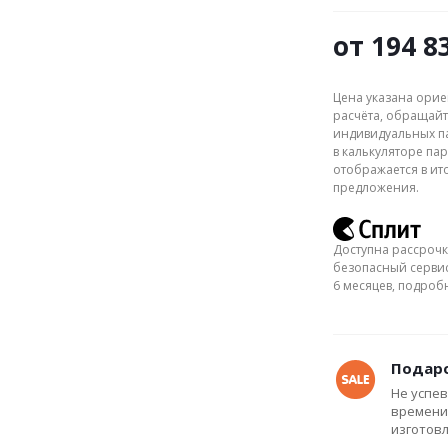
от
194 8
Цена указана орие
расчёта, обращайт
индивидуальных па
в калькуляторе пар
отображается в ит
предложения.
Доступна рассрочк
безопасный сервис
6 месяцев, подро
Подаро
Не успев
времени
изготов