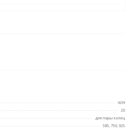
i639
20
для пары колец
585, 750, 925