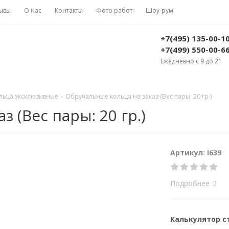
ывы
О нас
Контакты
Фото работ
Шоу-рум
+7(495) 135-00-1
+7(499) 550-00-6
Ежедневно с 9 до 21
льца эксклюзивные
-
Обручальные кольца на заказ (Вес пары: 20 гр.)
 (Вес пары: 20 гр.)
Артикул: i639
Подробнее
Калькулятор 