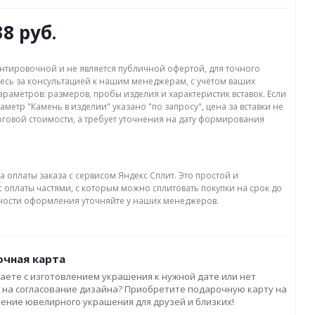
38 руб.
нтировочной и не является публичной офертой, для точного
есь за консультацией к нашим менеджерам, с учётом ваших
раметров: размеров, пробы изделия и характеристик вставок. Если
аметр "Камень в изделии" указано "по запросу", цена за вставки не
оговой стоимости, а требует уточнения на дату формирования
а оплаты заказа с сервисом Яндекс Сплит. Это простой и
 оплаты частями, с которым можно сплитовать покупки на срок до
бности оформления уточняйте у наших менеджеров.
чная карта
аете с изготовлением украшения к нужной дате или нет
 на согласование дизайна? Приобретите подарочную карту на
ление ювелирного украшения для друзей и близких!