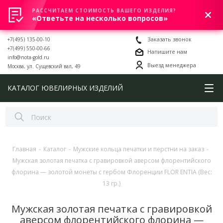
РАССЧИТАЕМ СТОИМОСТЬ ВАШЕГО ИЗДЕЛИЯ?
0
«Ответьте на несколько вопросов»
+7(495) 135-00-10
Заказать звонок
+7(499) 550-00-66
Напишите нам
info@nota-gold.ru
Выезд менеджера
Москва, ул. Сущевский вал, 49
КАТАЛОГ ЮВЕЛИРНЫХ ИЗДЕЛИЙ
Главная
-
Каталог
-
Мужские кольца печатки и перстни на заказ
-
Мужская золотая печатка с гравировкой аверсом флорентийского
флорина — золотой монеты с гербом Флоренции FLOR ENTIA (Вес:
13 гр.)
Мужская золотая печатка с гравировкой
аверсом флорентийского флорина —