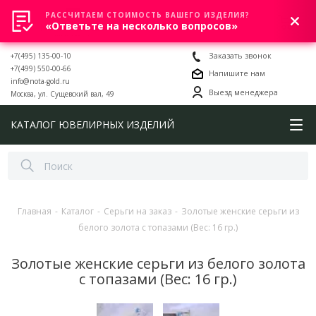
РАССЧИТАЕМ СТОИМОСТЬ ВАШЕГО ИЗДЕЛИЯ?
0
«Ответьте на несколько вопросов»
+7(495) 135-00-10
Заказать звонок
+7(499) 550-00-66
Напишите нам
info@nota-gold.ru
Выезд менеджера
Москва, ул. Сущевский вал, 49
КАТАЛОГ ЮВЕЛИРНЫХ ИЗДЕЛИЙ
Главная
-
Каталог
-
Серьги на заказ
-
Золотые женские серьги из
белого золота с топазами (Вес: 16 гр.)
Золотые женские серьги из белого золота
с топазами (Вес: 16 гр.)