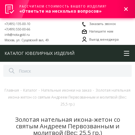
РАССЧИТАЕМ СТОИМОСТЬ ВАШЕГО ИЗДЕЛИЯ?
0
«Ответьте на несколько вопросов»
+7(495) 135-00-10
Заказать звонок
+7(499) 550-00-66
Напишите нам
info@nota-gold.ru
Выезд менеджера
Москва, ул. Сущевский вал, 49
КАТАЛОГ ЮВЕЛИРНЫХ ИЗДЕЛИЙ
Главная
-
Каталог
-
Нательные иконки на заказ
-
Золотая нательная
икона-жетон со святым Андреем Первозванным и молитвой (Вес:
25,5 гр.)
Золотая нательная икона-жетон со
святым Андреем Первозванным и
молитвой (Вес: 25,5 гр.)