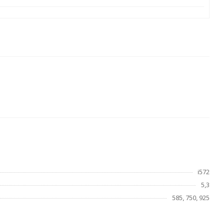
i572
5,3
585, 750, 925