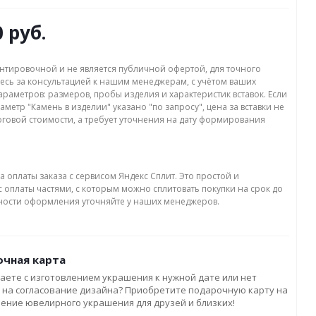
0 руб.
нтировочной и не является публичной офертой, для точного
есь за консультацией к нашим менеджерам, с учётом ваших
раметров: размеров, пробы изделия и характеристик вставок. Если
аметр "Камень в изделии" указано "по запросу", цена за вставки не
оговой стоимости, а требует уточнения на дату формирования
а оплаты заказа с сервисом Яндекс Сплит. Это простой и
 оплаты частями, с которым можно сплитовать покупки на срок до
бности оформления уточняйте у наших менеджеров.
чная карта
аете с изготовлением украшения к нужной дате или нет
 на согласование дизайна? Приобретите подарочную карту на
ление ювелирного украшения для друзей и близких!