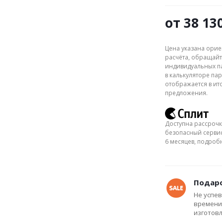
от
38 13
Цена указана орие
расчёта, обращайт
индивидуальных па
в калькуляторе пар
отображается в ит
предложения.
Доступна рассрочк
безопасный сервис
6 месяцев, подро
Подаро
Не успев
времени
изготов