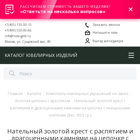
РАССЧИТАЕМ СТОИМОСТЬ ВАШЕГО ИЗДЕЛИЯ?
0
«Ответьте на несколько вопросов»
+7(495) 135-00-10
Заказать звонок
+7(499) 550-00-66
Напишите нам
info@nota-gold.ru
Выезд менеджера
Москва, ул. Сущевский вал, 49
КАТАЛОГ ЮВЕЛИРНЫХ ИЗДЕЛИЙ
Главная
-
Каталог
-
Комплекты ювелирных украшений на заказ
-
Золотая цепочка с крестиком
-
Нательный золотой крест с
распятием и драгоценными камнями на цепочке с инициалами
плетение (Вес: 89,5 гр.)
Нательный золотой крест с распятием и
драгоценными камнями на цепочке с