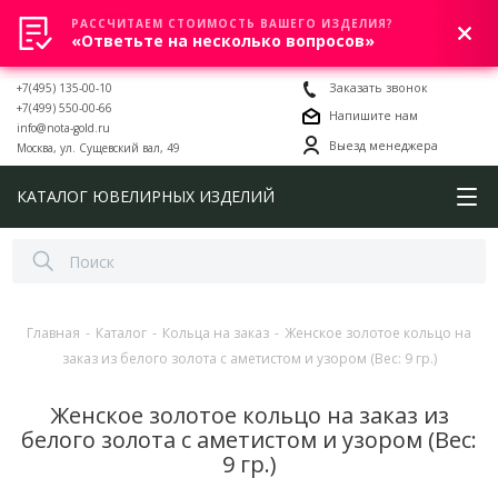
РАССЧИТАЕМ СТОИМОСТЬ ВАШЕГО ИЗДЕЛИЯ?
0
«Ответьте на несколько вопросов»
+7(495) 135-00-10
Заказать звонок
+7(499) 550-00-66
Напишите нам
info@nota-gold.ru
Выезд менеджера
Москва, ул. Сущевский вал, 49
КАТАЛОГ ЮВЕЛИРНЫХ ИЗДЕЛИЙ
Главная
-
Каталог
-
Кольца на заказ
-
Женское золотое кольцо на
заказ из белого золота с аметистом и узором (Вес: 9 гр.)
Женское золотое кольцо на заказ из
белого золота с аметистом и узором (Вес:
9 гр.)