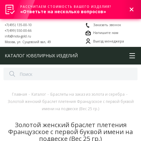
РАССЧИТАЕМ СТОИМОСТЬ ВАШЕГО ИЗДЕЛИЯ?
0
«Ответьте на несколько вопросов»
+7(495) 135-00-10
Заказать звонок
+7(499) 550-00-66
Напишите нам
info@nota-gold.ru
Выезд менеджера
Москва, ул. Сущевский вал, 49
КАТАЛОГ ЮВЕЛИРНЫХ ИЗДЕЛИЙ
Главная
-
Каталог
-
Браслеты на заказ из золота и серебра
-
Золотой женский браслет плетения Французское с первой буквой
имени на подвеске (Вес 25 гр.)
Золотой женский браслет плетения
Французское с первой буквой имени на
подвеске (Вес 25 гр.)