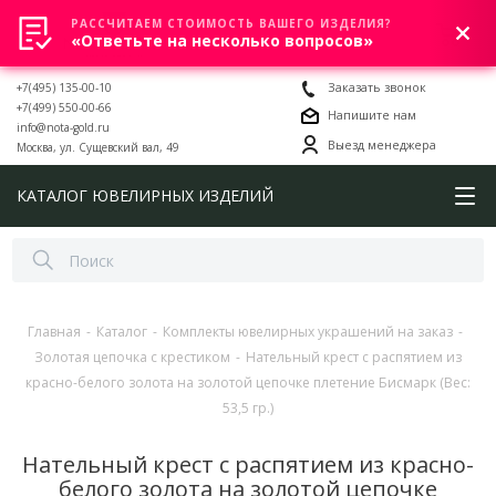
РАССЧИТАЕМ СТОИМОСТЬ ВАШЕГО ИЗДЕЛИЯ?
0
«Ответьте на несколько вопросов»
+7(495) 135-00-10
Заказать звонок
+7(499) 550-00-66
Напишите нам
info@nota-gold.ru
Выезд менеджера
Москва, ул. Сущевский вал, 49
КАТАЛОГ ЮВЕЛИРНЫХ ИЗДЕЛИЙ
Главная
-
Каталог
-
Комплекты ювелирных украшений на заказ
-
Золотая цепочка с крестиком
-
Нательный крест с распятием из
красно-белого золота на золотой цепочке плетение Бисмарк (Вес:
53,5 гр.)
Нательный крест с распятием из красно-
белого золота на золотой цепочке