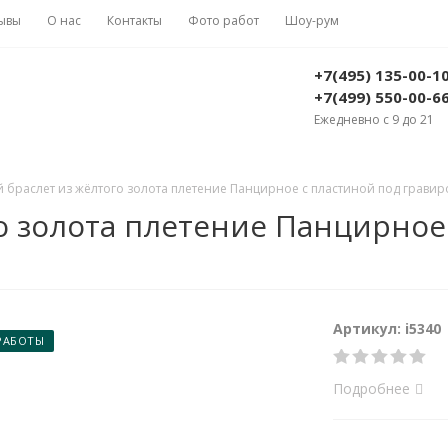
ывы
О нас
Контакты
Фото работ
Шоу-рум
+7(495) 135-00-1
+7(499) 550-00-6
Ежедневно с 9 до 21
 браслет из жёлтого золота плетение Панцирное с пластиной под гравировк
о золота плетение Панцирное
Артикул: i5340
РАБОТЫ
Подробнее