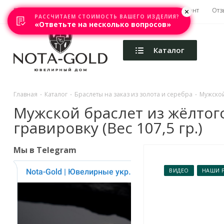
Главная
Акции
Каталоги
Изготовление
Ремонт
Отз
РАССЧИТАЕМ СТОИМОСТЬ ВАШЕГО ИЗДЕЛИЯ?
«Ответьте на несколько вопросов»
Каталог
Главная
-
Каталог
-
Браслеты на заказ из золота и серебра
-
Мужской
Мужской браслет из жёлтог
гравировку (Вес 107,5 гр.)
Мы в Telegram
ВИДЕО
НАШИ 