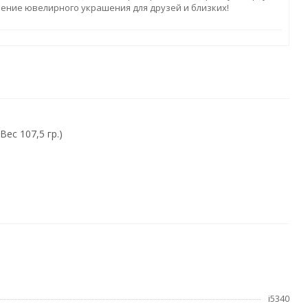
ление ювелирного украшения для друзей и близких!
ес 107,5 гр.)
i5340