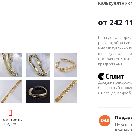
Калькулятор 
от
242 1
Цена указана орие
расчёта, обращайт
индивидуальных па
в калькуляторе пар
отображается в ит
предложения.
Доступна рассрочк
безопасный сервис
6 месяцев, подро
Подаро
Посмотреть
видео
Не успев
времени