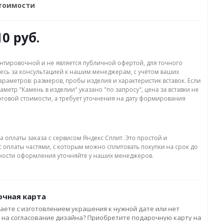
стоимости
10 руб.
нтировочной и не является публичной офертой, для точного
есь за консультацией к нашим менеджерам, с учётом ваших
раметров: размеров, пробы изделия и характеристик вставок. Если
аметр "Камень в изделии" указано "по запросу", цена за вставки не
оговой стоимости, а требует уточнения на дату формирования
а оплаты заказа с сервисом Яндекс Сплит. Это простой и
 оплаты частями, с которым можно сплитовать покупки на срок до
бности оформления уточняйте у наших менеджеров.
чная карта
аете с изготовлением украшения к нужной дате или нет
 на согласование дизайна? Приобретите подарочную карту на