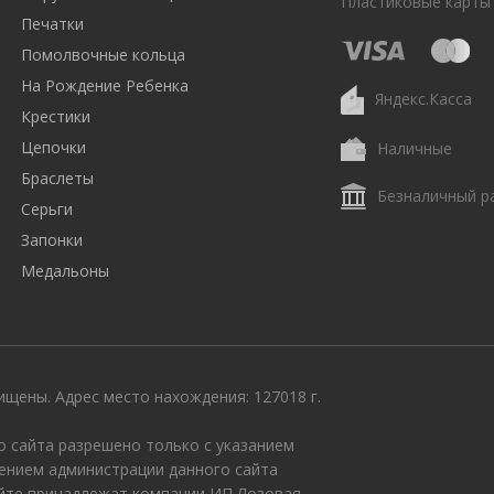
Пластиковые карты
Печатки
Помолвочные кольца
На Рождение Ребенка
Яндекс.Касса
Крестики
Цепочки
Наличные
Браслеты
Безналичный р
Серьги
Запонки
Медальоны
щены. Адрес место нахождения: 127018 г.
 сайта разрешено только с указанием
ением администрации данного сайта
айте принадлежат компании ИП Лозовая