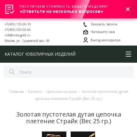
РАССЧИТАЕМ СТОИМОСТЬ ВАШЕГО ИЗДЕЛИЯ?
0
«Ответьте на несколько вопросов»
+7(495) 135-00-10
Заказать звонок
+7(499) 550-00-66
Напишите нам
info@nota-gold.ru
Выезд менеджера
Москва, ул. Сущевский вал, 49
КАТАЛОГ ЮВЕЛИРНЫХ ИЗДЕЛИЙ
Главная
-
Каталог
-
Цепочки на шею
-
Золотая пустотелая дутая
цепочка плетение Страйк (Вес 25 гр.)
Золотая пустотелая дутая цепочка
плетение Страйк (Вес 25 гр.)