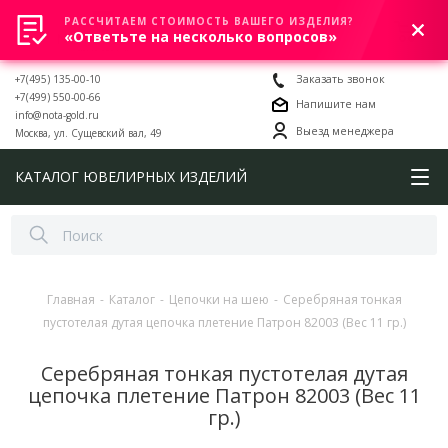
РАССЧИТАЕМ СТОИМОСТЬ ВАШЕГО ИЗДЕЛИЯ?
0
«Ответьте на несколько вопросов»
+7(495) 135-00-10
Заказать звонок
+7(499) 550-00-66
Напишите нам
info@nota-gold.ru
Выезд менеджера
Москва, ул. Сущевский вал, 49
КАТАЛОГ ЮВЕЛИРНЫХ ИЗДЕЛИЙ
Главная
-
Каталог
-
Цепочки на шею
-
Серебряная тонкая
пустотелая дутая цепочка плетение Патрон 82003 (Вес 11 гр.)
Серебряная тонкая пустотелая дутая
цепочка плетение Патрон 82003 (Вес 11
гр.)